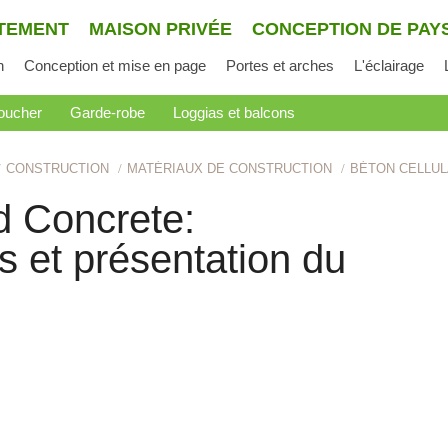
TEMENT
MAISON PRIVÉE
CONCEPTION DE PAY
n
Conception et mise en page
Portes et arches
L'éclairage
oucher
Garde-robe
Loggias et balcons
CONSTRUCTION
MATÉRIAUX DE CONSTRUCTION
BÉTON CELLUL
d Concrete:
s et présentation du