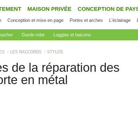
TEMENT
MAISON PRIVÉE
CONCEPTION DE PAY
n
Conception et mise en page
Portes et arches
L'éclairage
oucher
Garde-robe
Loggias et balcons
ES
LES RACCORDS
STYLOS
es de la réparation des
rte en métal