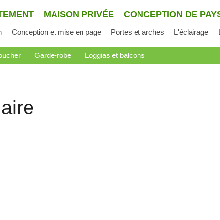
TEMENT
MAISON PRIVÉE
CONCEPTION DE PAY
n
Conception et mise en page
Portes et arches
L'éclairage
oucher
Garde-robe
Loggias et balcons
aire