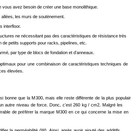
sque vous avez besoin de créer une base monolithique.
es allées, les murs de soutènement.
s interfloor.
ructures ne nécessitant pas des caractéristiques de résistance très
n de petits supports pour racks, pipelines, etc.
rmé, par type de blocs de fondation et d'anneaux.
optimaux pour une combinaison de caractéristiques techniques de
ces élevées.
bonne que la M300, mais elle reste différente de la plus populai
un autre niveau de force. Donc, c'est 260 kg / cm2. Malgré les
férable de préférer la marque M300 en ce qui concerne la mise en
ifier la perméabilité (W). Ainsi, après avoir ajouté des additifs