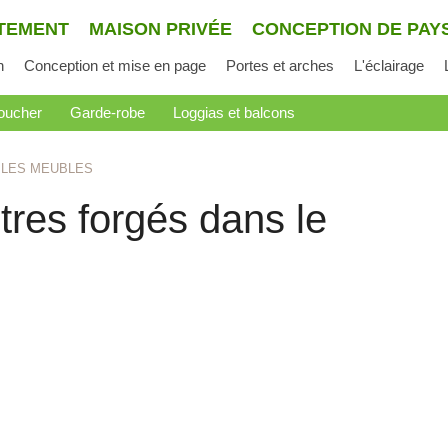
TEMENT
MAISON PRIVÉE
CONCEPTION DE PAY
n
Conception et mise en page
Portes et arches
L'éclairage
oucher
Garde-robe
Loggias et balcons
LES MEUBLES
tres forgés dans le